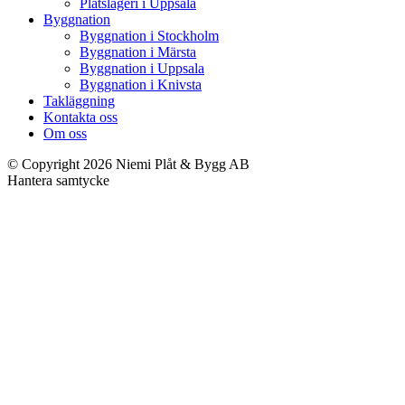
Plåtslageri i Uppsala
Byggnation
Byggnation i Stockholm
Byggnation i Märsta
Byggnation i Uppsala
Byggnation i Knivsta
Takläggning
Kontakta oss
Om oss
© Copyright 2026 Niemi Plåt & Bygg AB
Hantera samtycke