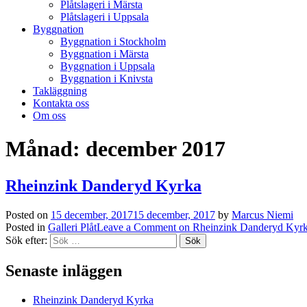
Plåtslageri i Märsta
Plåtslageri i Uppsala
Byggnation
Byggnation i Stockholm
Byggnation i Märsta
Byggnation i Uppsala
Byggnation i Knivsta
Takläggning
Kontakta oss
Om oss
Månad:
december 2017
Rheinzink Danderyd Kyrka
Posted on
15 december, 2017
15 december, 2017
by
Marcus Niemi
Posted in
Galleri Plåt
Leave a Comment
on Rheinzink Danderyd Kyr
Sök efter:
Senaste inläggen
Rheinzink Danderyd Kyrka