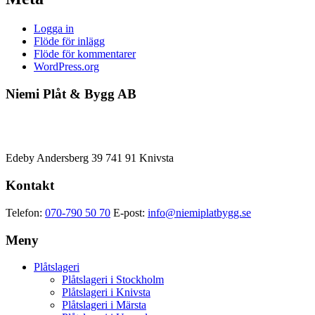
Logga in
Flöde för inlägg
Flöde för kommentarer
WordPress.org
Niemi Plåt & Bygg AB
Edeby Andersberg 39 741 91 Knivsta
Kontakt
Telefon:
070-790 50 70
E-post:
info@niemiplatbygg.se
Meny
Plåtslageri
Plåtslageri i Stockholm
Plåtslageri i Knivsta
Plåtslageri i Märsta