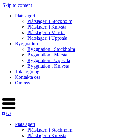
Skip to content
Plåtslageri
Plåtslageri i Stockholm
Plåtslageri i Knivsta
Plåtslageri i Märsta
Plåtslageri i Uppsala
Byggnation
Byggnation i Stockholm
Byggnation i Märsta
Byggnation i Uppsala
Byggnation i Knivsta
Takläggning
Kontakta oss
Om oss
Plåtslageri
Plåtslageri i Stockholm
Plåtslageri i Knivsta